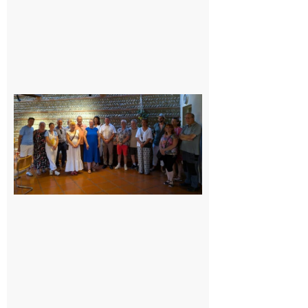
Carbonne
: quatre
jours de
fête au
rythme
de la
Saint-
Laurent
10 août
2026