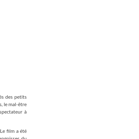
és des petits
, le mal-être
 spectateur à
 Le film a été
 angoisses du