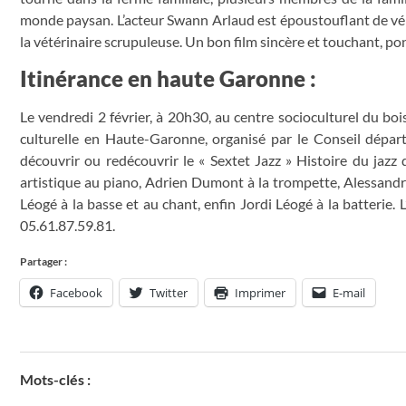
monde paysan. L’acteur Swann Arlaud est époustouflant de véri
la vétérinaire scrupuleuse. Un bon film sincère et touchant, po
Itinérance en haute Garonne :
Le vendredi 2 février, à 20h30, au centre socioculturel du boi
culturelle en Haute-Garonne, organisé par le Conseil dépar
découvrir ou redécouvrir le « Sextet Jazz » Histoire du jaz
artistique au piano, Adrien Dumont à la trompette, Alessandr
Léogé à la basse et au chant, enfin Jordi Léogé à la batterie. 
05.61.87.59.81.
Partager :
Facebook
Twitter
Imprimer
E-mail
Mots-clés :