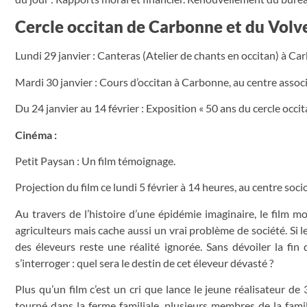
Cercle occitan de Carbonne et du Volve
Lundi 29 janvier : Canteras (Atelier de chants en occitan) à Ca
Mardi 30 janvier : Cours d’occitan à Carbonne, au centre assoc
Du 24 janvier au 14 février : Exposition « 50 ans du cercle occi
Cinéma :
Petit Paysan : Un film témoignage.
Projection du film ce lundi 5 février à 14 heures, au centre soc
Au travers de l’histoire d’une épidémie imaginaire, le film m
agriculteurs mais cache aussi un vrai problème de société. Si 
des éleveurs reste une réalité ignorée. Sans dévoiler la fin 
s’interroger : quel sera le destin de cet éleveur dévasté ?
Plus qu’un film c’est un cri que lance le jeune réalisateur de 3
tourné dans la ferme familiale, plusieurs membres de la famil