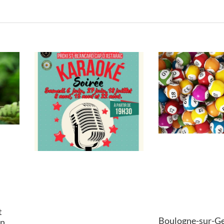
t
Boulogne-sur-Ges
on