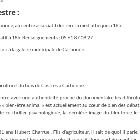
stre :
rbonne, au centre associatif derrière la médiathèque à 18h.
iatif à 18h. Renseignements : 05 61 87 08 27.
tan » à la galerie municipale de Carbonne.
ioculturel du bois de Castres à Carbonne.
ontre avec une authenticité proche du documentaire les difficult
le « bien-être animal » est actuellement au cœur de bien des débats
de ce thriller psychologique, la dernière image du film force le
1 ans Hubert Charruel. Fils d’agriculteur, il sait de quoi il parle.
le y tiennent leur propre rôle. Il connait donc parfaitement les