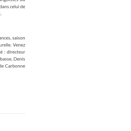
dans celui de
.
ances, saison
relle. Venez
é : directeur
 basse, Denis
e de Carbonne