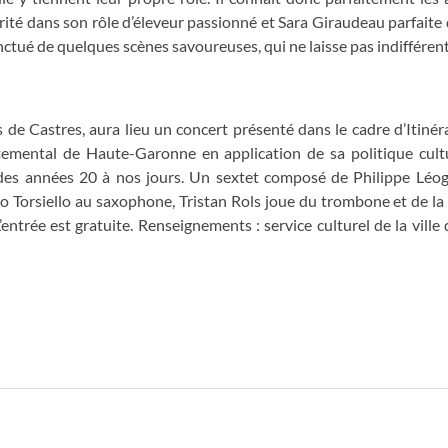
té dans son rôle d’éleveur passionné et Sara Giraudeau parfaite 
nctué de quelques scènes savoureuses, qui ne laisse pas indifférent
s de Castres, aura lieu un concert présenté dans le cadre d’Itinér
temental de Haute-Garonne en application de sa politique cultu
z des années 20 à nos jours. Un sextet composé de Philippe Léog
o Torsiello au saxophone, Tristan Rols joue du trombone et de la
L’entrée est gratuite. Renseignements : service culturel de la vill