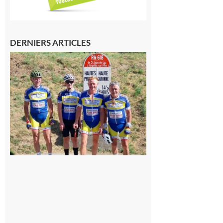
DERNIERS ARTICLES
Montréjeau
: Les sorties
du
Montréjeau
cyclo club
8 août 2026