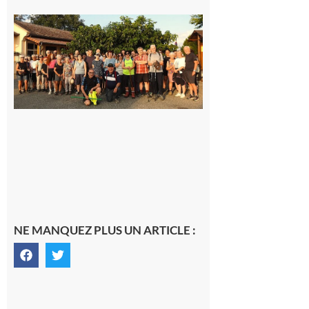
Saint-
Araille :
la
dernière
rando à
la
fraîche
de la
saison
était à
Cazac
8 août
2026
NE MANQUEZ PLUS UN ARTICLE :