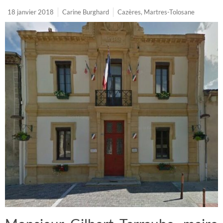
18 janvier 2018
Carine Burghard
Cazères
,
Martres-Tolosane