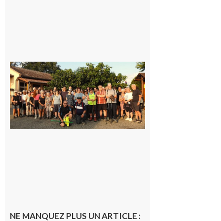
Saint-
Araille :
la
dernière
rando à
la
fraîche
de la
saison
était à
Cazac
8 août
2026
NE MANQUEZ PLUS UN ARTICLE :