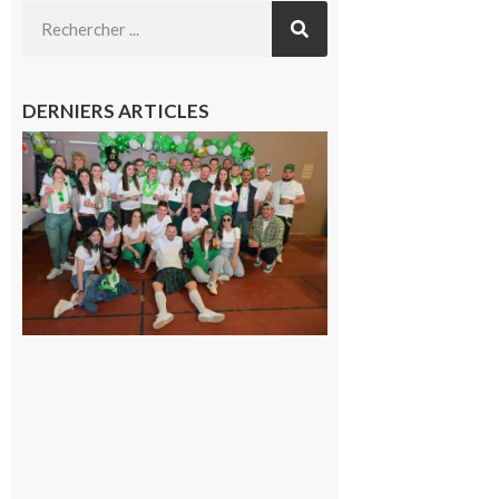
DERNIERS ARTICLES
Boulogne-
sur-Gesse :
Quatre jours
de fête avec
le Comité, un
programme
exceptionnel
6 août 2026