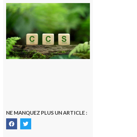
Comminges
et Piémont
Pyrénéen :
Consultation
publique sur
le projet de
stockage
souterrain
de CO2
5 août 2026
NE MANQUEZ PLUS UN ARTICLE :