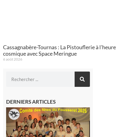
Cassagnabère-Tournas : La Pistouflerie à l’heure
cosmique avec Space Meringue
6 août 2026
DERNIERS ARTICLES
Le
Fousseret :
la Fête de
la Saint-
Pierre est