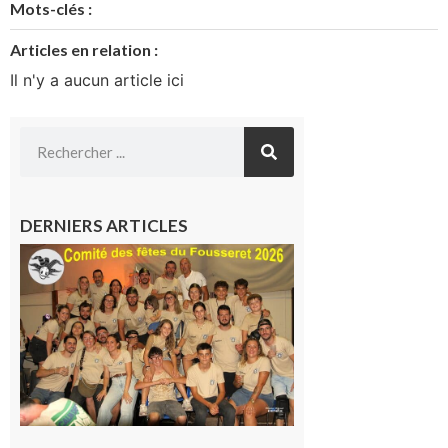
Mots-clés :
Articles en relation :
Il n'y a aucun article ici
DERNIERS ARTICLES
Le
Fousseret :
la Fête de
la Saint-
Pierre est
terminée,
les Vikings
sont
rentrés
chez eux
6 août 2026