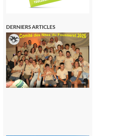
DERNIERS ARTICLES
Le
Fousseret :
la Fête de
la Saint-
Pierre est
terminée,
les Vikings
sont
rentrés
chez eux
6 août 2026