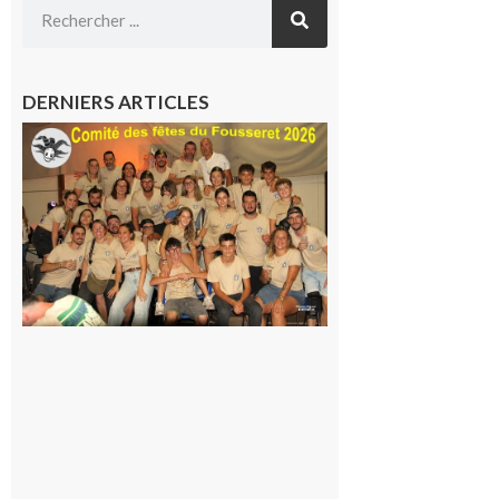
DERNIERS ARTICLES
Le
Fousseret :
la Fête de
la Saint-
Pierre est
terminée,
les Vikings
sont
rentrés
chez eux
6 août 2026