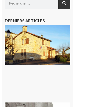
DERNIERS ARTICLES
Franquevielle
: La fête au
village !
7 août 2026
Rieux-