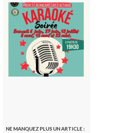
Saint-
Blancard
Cap
d’Astarac
: Soirée
karaoké
au Proxi,
à vous le
micro !
5 août 2026
NE MANQUEZ PLUS UN ARTICLE :