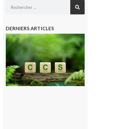
DERNIERS ARTICLES
Comminges
et Piémont
Pyrénéen :
Consultation
publique sur
le projet de
stockage
souterrain
de CO2
5 août 2026