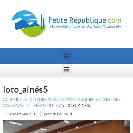
loto_ainés5
ACCUEIL
»
LE LOTO DES AINÉS DE MONTESQUIEU VOLVESTRE :
VOUS AVEZ DIT FIÈVRE DU JEU?
»
LOTO_AINÉS5
10 décembre 2017
Yannick Foucaud