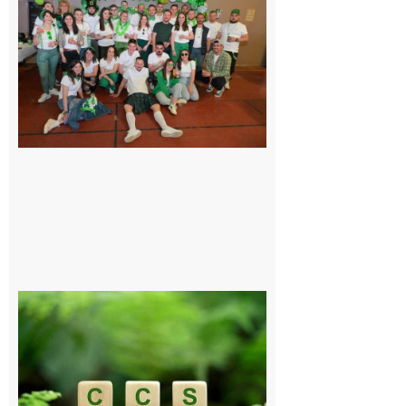
sur-Gesse :
Quatre jours
de fête avec
le Comité,
un
programme
exceptionnel
6 août 2026
Comminges
et Piémont
Pyrénéen :
Consultation
publique sur
le projet de
stockage