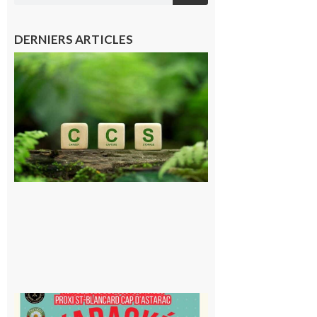
DERNIERS ARTICLES
Comminges
et Piémont
Pyrénéen :
Consultation
publique sur
le projet de
stockage
souterrain
de CO2
5 août 2026
Saint-
Blancard