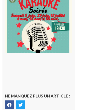
Cap
d’Astarac
: Soirée
karaoké
au Proxi,
à vous le
micro !
5 août 2026
NE MANQUEZ PLUS UN ARTICLE :