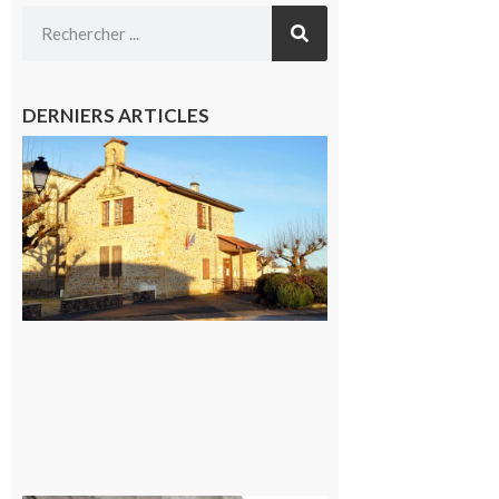
DERNIERS ARTICLES
Franquevielle
: La fête au
village !
7 août 2026