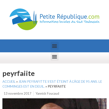
peyrfaiite
ACCUEIL
»
JEAN PEYRAFITTE S’EST ÉTEINT À L’ÂGE DE 95 ANS. LE
COMMINGES EST EN DEUIL.
»
PEYRFAIITE
13 novembre 2017
Yannick Foucaud