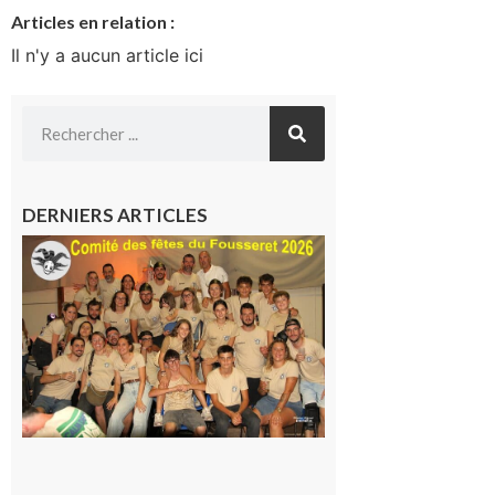
Articles en relation :
Il n'y a aucun article ici
DERNIERS ARTICLES
Le
Fousseret :
la Fête de
la Saint-
Pierre est
terminée,
les Vikings
sont
rentrés
chez eux
6 août 2026