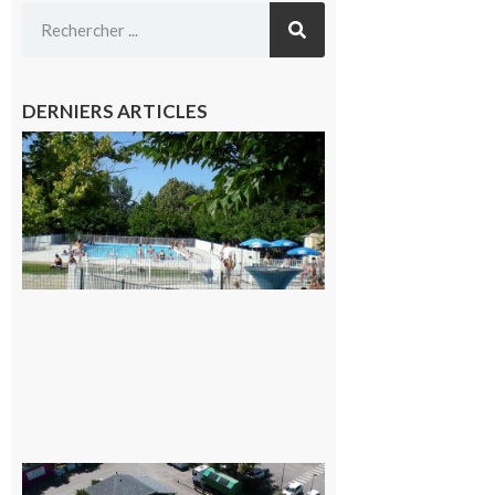
DERNIERS ARTICLES
Une soirée
festive en
nocturne à
la piscine
municipale
de Rieux-
Volvestre.
7 août 2026
Offre
d’emploi :