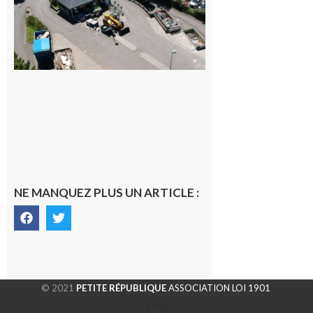
Le
SMECTOM
65 recrute à
Capvern
7 août 2026
NE MANQUEZ PLUS UN ARTICLE :
© 2021
PETITE RÉPUBLIQUE
ASSOCIATION LOI 1901