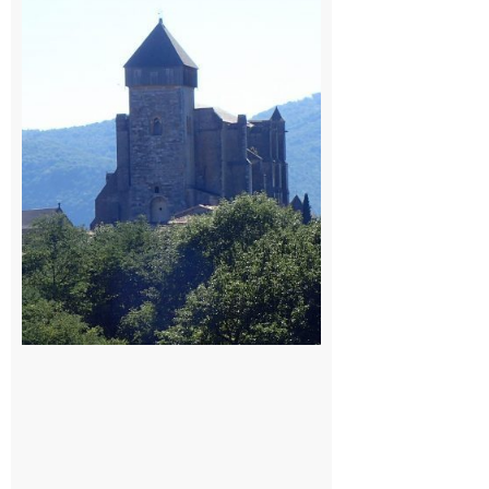
Comminges
: 1ère
édition du
village des
patrimoines
du
Comminges
9 août 2026