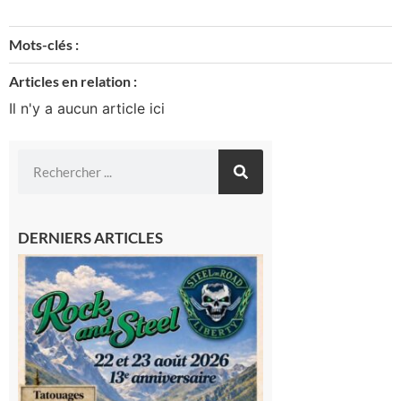
Mots-clés :
Articles en relation :
Il n'y a aucun article ici
DERNIERS ARTICLES
Loures-
Barousse :
Rock and
Steel : de
belles
mécaniques,
du rock, de
la
convivialité!