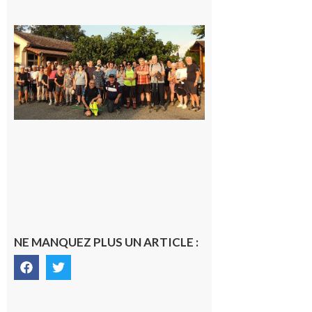
Saint-
Araille :
la
dernière
rando à
la
fraîche
de la
saison
était à
Cazac
8 août
2026
NE MANQUEZ PLUS UN ARTICLE :