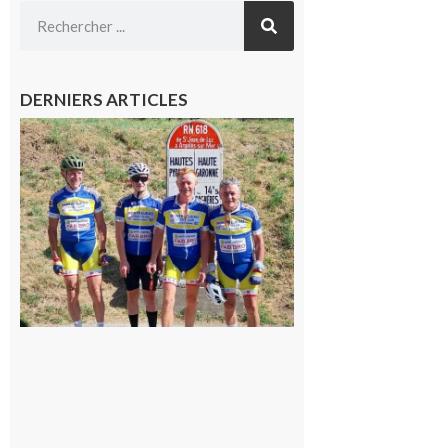
DERNIERS ARTICLES
Montréjeau
: Les sorties
du
Montréjeau
cyclo club
8 août 2026