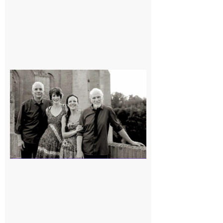
Rieux-
Volvestre
« Canaletto »
en concert !
7 août 2026