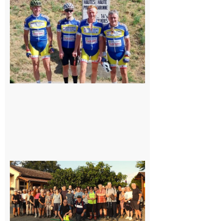
du
Montréjeau
cyclo club
8 août 2026
Saint-
Araille :
la
dernière
rando à
la