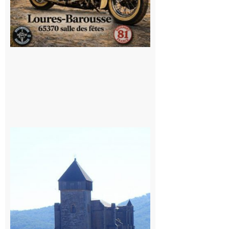
Saint
Bertrand de
Comminges
: 1ère
édition du
village des
patrimoines
du
Comminges
9 août 2026