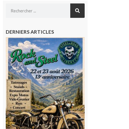
DERNIERS ARTICLES
Loures-
Barousse :
Rock and
Steel : de
belles
mécaniques,
du rock, de
la
convivialité!
9 août 2026