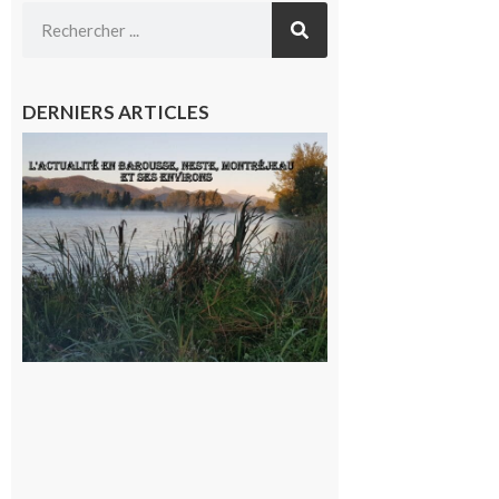
DERNIERS ARTICLES
L’actualité
et les
sorties en
Barousse,
Neste,
Montréjeau
et ses
environs
9 août 2026