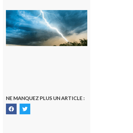
09/08/26 :
Vigilance
météorologique
orange pour
orages sur le
département de
la Haute-
Garonne
9 août 2026
NE MANQUEZ PLUS UN ARTICLE :