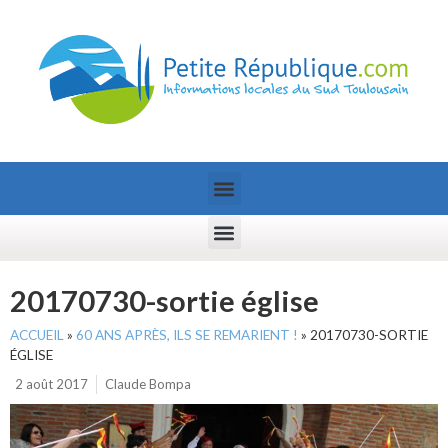
20170730-sortie église
ACCUEIL
»
60 ANS APRÈS, ILS SE REMARIENT !
»
20170730-SORTIE
ÉGLISE
2 août 2017
Claude Bompa