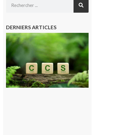
DERNIERS ARTICLES
Comminges
et Piémont
Pyrénéen :
Consultation
publique sur
le projet de
stockage
souterrain
de CO2
5 août 2026