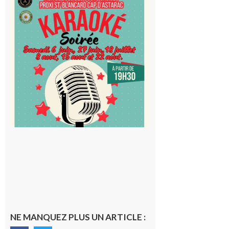
Saint-
Blancard
Cap
d’Astarac
: Soirée
karaoké
au Proxi,
à vous le
micro !
5 août 2026
NE MANQUEZ PLUS UN ARTICLE :