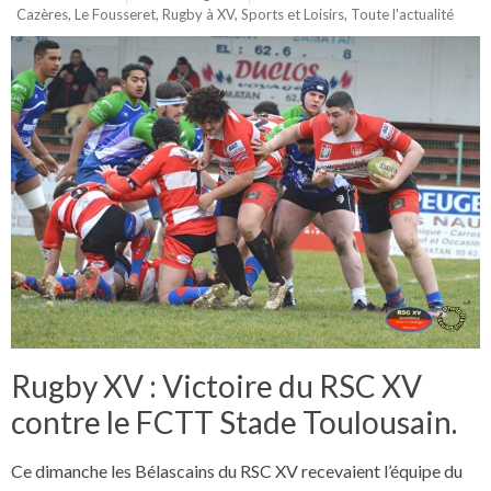
Cazères
,
Le Fousseret
,
Rugby à XV
,
Sports et Loisirs
,
Toute l'actualité
Rugby XV : Victoire du RSC XV
contre le FCTT Stade Toulousain.
Ce dimanche les Bélascains du RSC XV recevaient l’équipe du