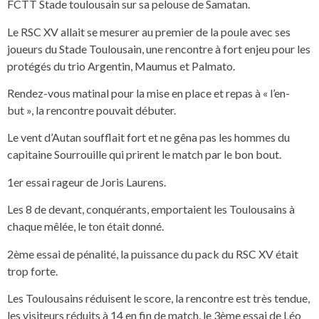
FCTT Stade toulousain sur sa pelouse de Samatan.
Le RSC XV allait se mesurer au premier de la poule avec ses
joueurs du Stade Toulousain, une rencontre à fort enjeu pour les
protégés du trio Argentin, Maumus et Palmato.
Rendez-vous matinal pour la mise en place et repas à « l’en-
but », la rencontre pouvait débuter.
Le vent d’Autan soufflait fort et ne gêna pas les hommes du
capitaine Sourrouille qui prirent le match par le bon bout.
1er essai rageur de Joris Laurens.
Les 8 de devant, conquérants, emportaient les Toulousains à
chaque mêlée, le ton était donné.
2ème essai de pénalité, la puissance du pack du RSC XV était
trop forte.
Les Toulousains réduisent le score, la rencontre est très tendue,
les visiteurs réduits à 14 en fin de match, le 3ème essai de Léo