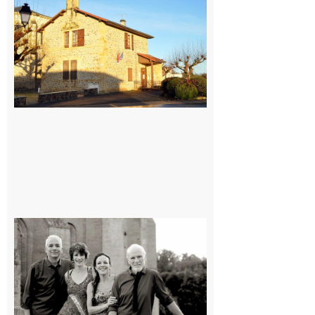
: La fête au
village !
7 août 2026
Rieux-
Volvestre
« Canaletto »
en concert !
7 août 2026