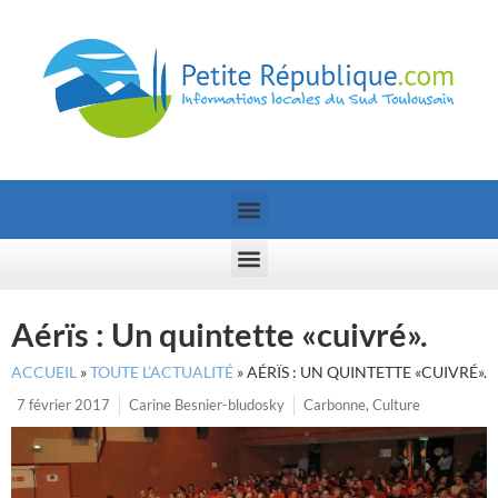
Aérïs : Un quintette «cuivré».
ACCUEIL
»
TOUTE L’ACTUALITÉ
»
AÉRÏS : UN QUINTETTE «CUIVRÉ».
7 février 2017
Carine Besnier-bludosky
Carbonne
,
Culture