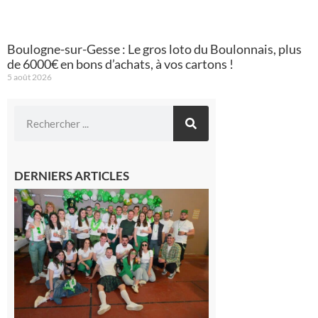
Boulogne-sur-Gesse : Le gros loto du Boulonnais, plus
de 6000€ en bons d’achats, à vos cartons !
5 août 2026
DERNIERS ARTICLES
Boulogne-
sur-Gesse :
Quatre jours
de fête avec
le Comité,
un
programme
exceptionnel
6 août 2026