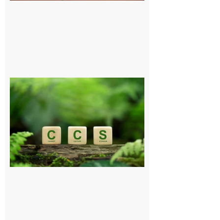
Comminges
et Piémont
Pyrénéen :
Consultation
publique sur
le projet de
stockage
souterrain
de CO2
5 août 2026