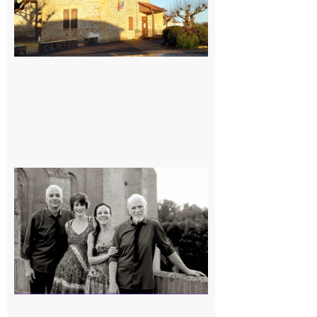
Rieux-
Volvestre
« Canaletto »
en concert !
7 août 2026