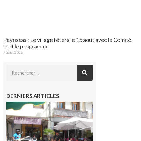
Peyrissas : Le village fêtera le 15 août avec le Comité,
tout le programme
7 août 2026
DERNIERS ARTICLES
Saint-
Gaudens :
Les
prochains
rendez-
vous
musicaux