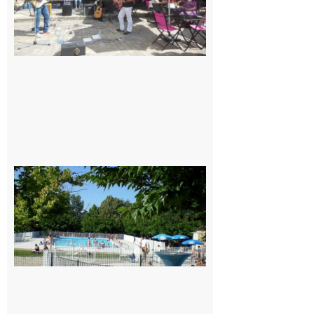
de l’été
7 août 2026
Une soirée
festive en
nocturne à
la piscine
municipale
de Rieux-
Volvestre.
7 août 2026