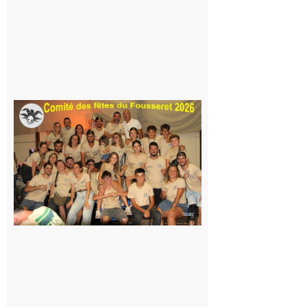
peur, avec
la Maison
de la
Famille
itinérante
7 août 2026
Le
Fousseret :
la Fête de
la Saint-
Pierre est
terminée,
les Vikings
sont
rentrés
chez eux
6 août 2026