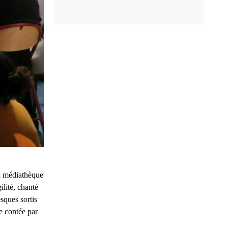
la médiathèque
lité, chanté
sques sortis
e contée par