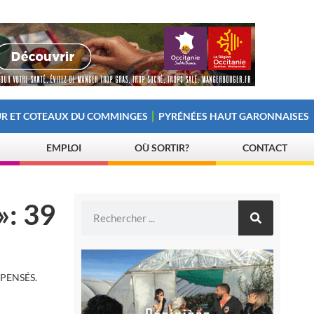
R ET COTEAUX DU COMMINGES
PYRÉNÉES HAUT GARONNAISES
EMPLOI
OÙ SORTIR?
CONTACT
»: 39
PENSÉS.