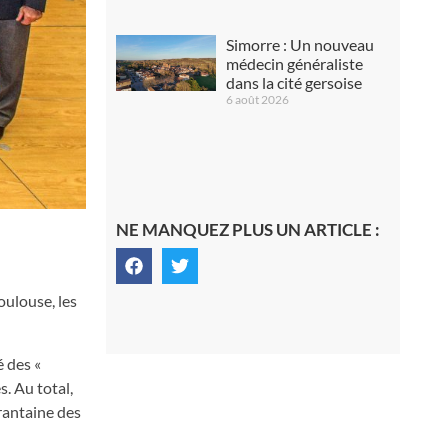
Simorre : Un nouveau
médecin généraliste
dans la cité gersoise
6 août 2026
NE MANQUEZ PLUS UN ARTICLE :
oulouse, les
é des «
. Au total,
rantaine des