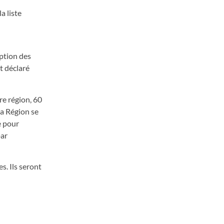
a liste
ption des
t déclaré
re région, 60
la Région se
e pour
par
s. Ils seront