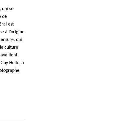
, qui se
e de
éral est
e à l’origine
censure, qui
de culture
ravaillent
 Guy Hellé, à
hotographe,