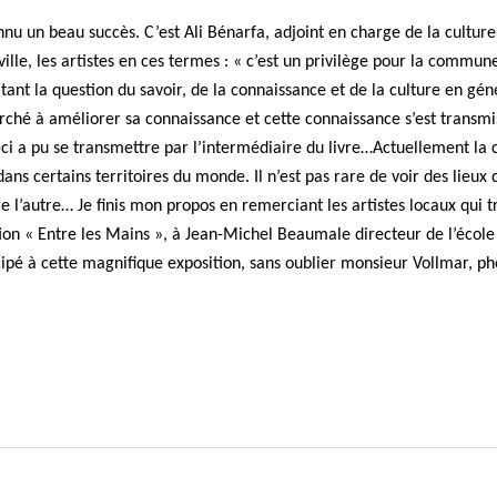
nnu un beau succès. C’est Ali Bénarfa, adjoint en charge de la culture
lle, les artistes en ces termes : « c’est un privilège pour la commun
tant la question du savoir, de la connaissance et de la culture en gén
ché à améliorer sa connaissance et cette connaissance s’est transmis
le-ci a pu se transmettre par l’intermédiaire du livre…Actuellement la 
 dans certains territoires du monde. Il n’est pas rare de voir des lieux 
re l’autre… Je finis mon propos en remerciant les artistes locaux qui t
ion « Entre les Mains », à Jean-Michel Beaumale directeur de l’école
cipé à cette magnifique exposition, sans oublier monsieur Vollmar, p