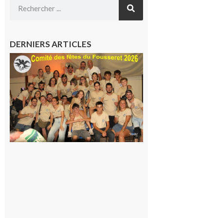
DERNIERS ARTICLES
Le
Fousseret :
la Fête de
la Saint-
Pierre est
terminée,
les Vikings
sont
rentrés
chez eux
6 août 2026