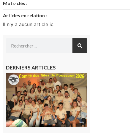
Mots-clés :
Articles en relation :
Il n'y a aucun article ici
DERNIERS ARTICLES
Le
Fousseret :
la Fête de
la Saint-
Pierre est
terminée,
les Vikings
sont
rentrés
chez eux
6 août 2026