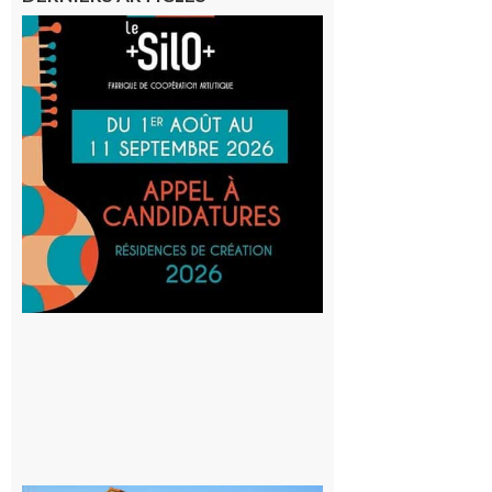
Aurignac
: La
Cafetière
participe
au projet
Musiques
actuelles
et Tiers-
lieux,
avec le
SilO
8 août 2026