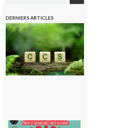
DERNIERS ARTICLES
Comminges
et Piémont
Pyrénéen :
Consultation
publique sur
le projet de
stockage
souterrain
de CO2
5 août 2026
Saint-