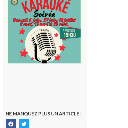
Blancard
Cap
d’Astarac
: Soirée
karaoké
au Proxi,
à vous le
micro !
5 août 2026
NE MANQUEZ PLUS UN ARTICLE :