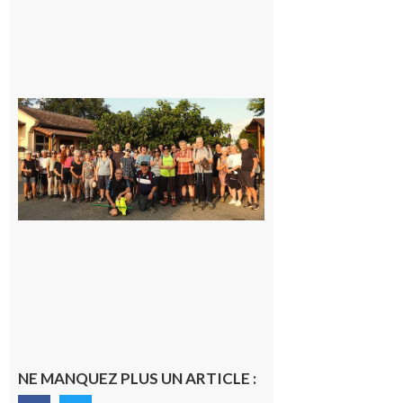
Saint-
Araille :
la
dernière
rando à
la
fraîche
de la
saison
était à
Cazac
8 août
2026
NE MANQUEZ PLUS UN ARTICLE :