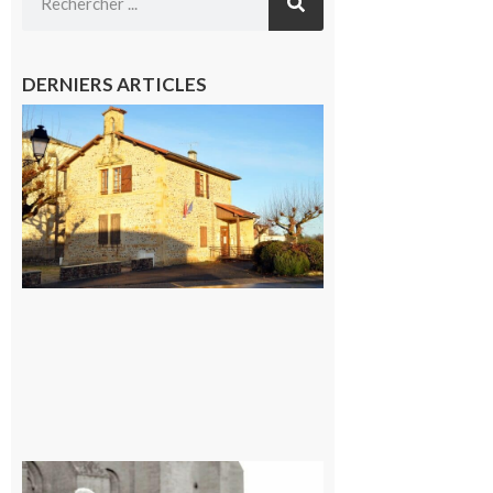
DERNIERS ARTICLES
Franquevielle
: La fête au
village !
7 août 2026
Rieux-
Volvestre