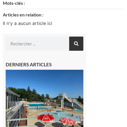
Mots-clés :
Articles en relation :
Il n'y a aucun article ici
DERNIERS ARTICLES
Boulogne-
sur-Gesse :
Une
convention
entre la
Mairie et le
Collège
pour la
piscine
8 août 2026