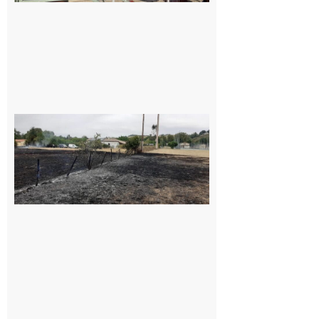
Montesquieu-
Volvestre : la
commune
appelle à la
vigilance face
au risque
d’incendie
8 août 2026