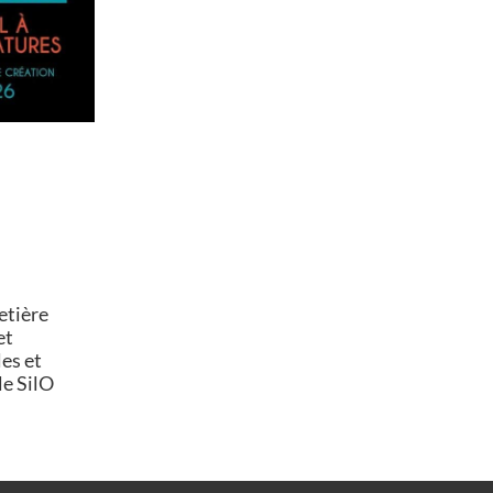
etière
et
es et
le SilO