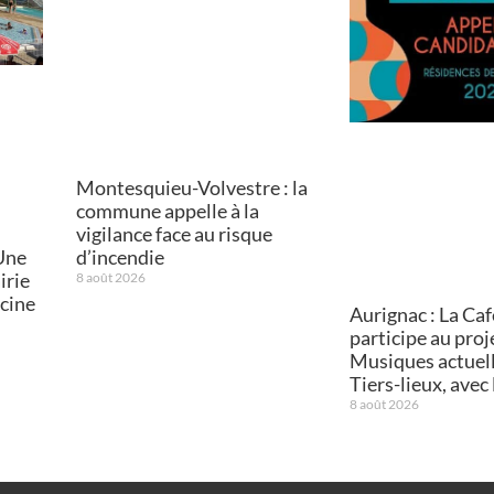
Montesquieu-Volvestre : la
commune appelle à la
vigilance face au risque
Une
d’incendie
irie
8 août 2026
scine
Aurignac : La Caf
participe au proj
Musiques actuell
Tiers-lieux, avec 
8 août 2026