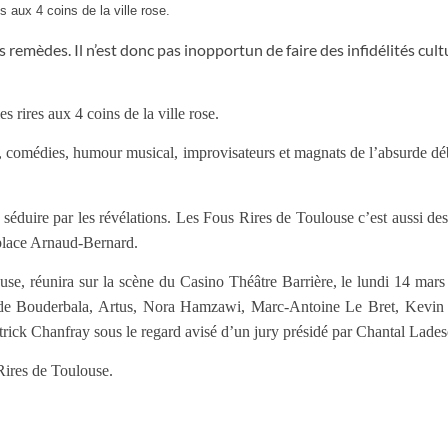
s aux 4 coins de la ville rose.
es remèdes. Il n’est donc pas inopportun de faire des infidélités cult
s rires aux 4 coins de la ville rose.
r, comédies, humour musical, improvisateurs et magnats de l’absurde d
s séduire par les révélations. Les Fous Rires de Toulouse c’est aussi des
, place Arnaud-Bernard.
se, réunira sur la scène du Casino Théâtre Barrière, le lundi 14 mar
te de Bouderbala, Artus, Nora Hamzawi, Marc-Antoine Le Bret, Kevin
 Patrick Chanfray sous le regard avisé d’un jury présidé par Chantal Lade
 Rires de Toulouse.