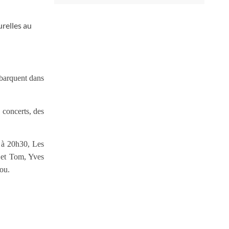
urelles au
ébarquent dans
 concerts, des
s à 20h30, Les
 et Tom, Yves
sou.