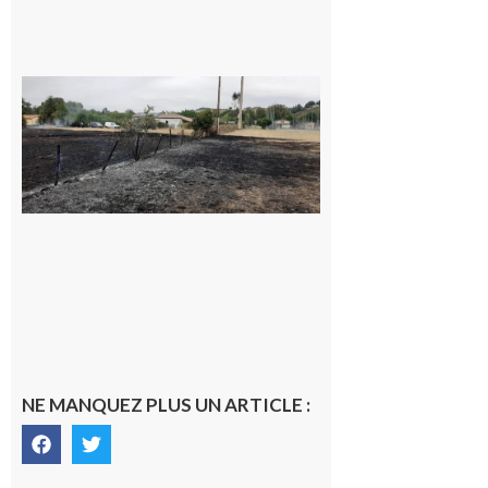
Montesquieu-
Volvestre : la
commune
appelle à la
vigilance face
au risque
d’incendie
8 août 2026
NE MANQUEZ PLUS UN ARTICLE :