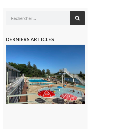
DERNIERS ARTICLES
Boulogne-
sur-Gesse :
Une
convention
entre la
Mairie et
le Collège
pour la
piscine
8 août 2026