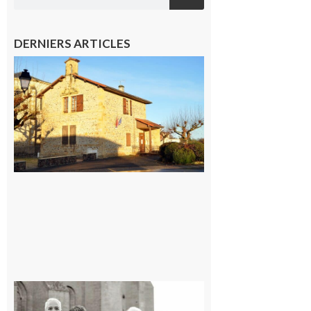
DERNIERS ARTICLES
Franquevielle
: La fête au
village !
7 août 2026
Rieux-
Volvestre