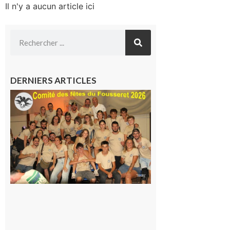
Il n'y a aucun article ici
DERNIERS ARTICLES
Le
Fousseret :
la Fête de
la Saint-
Pierre est
terminée,
les Vikings
sont
rentrés
chez eux
6 août 2026