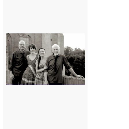
Rieux-
Volvestre
« Canaletto »
en concert !
7 août 2026