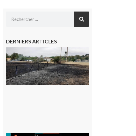
DERNIERS ARTICLES
Montesquieu-
Volvestre : la
commune
appelle à la
vigilance face
au risque
d’incendie
8 août 2026
Aurignac