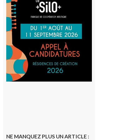
: La
Cafetière
participe
au projet
Musiques
actuelles
et Tiers-
lieux,
avec le
SilO
8 août 2026
NE MANQUEZ PLUS UN ARTICLE :