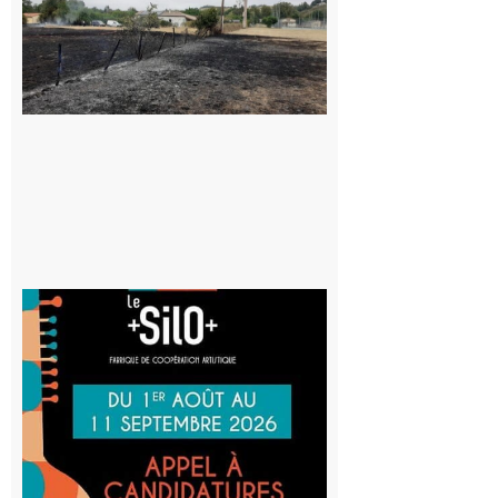
Volvestre : la
commune
appelle à la
vigilance face
au risque
d’incendie
8 août 2026
Aurignac
: La
Cafetière
participe
au projet
Musiques
actuelles
et Tiers-
lieux,
avec le