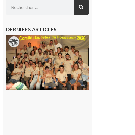
DERNIERS ARTICLES
Le
Fousseret :
la Fête de
la Saint-
Pierre est
terminée,
les Vikings
sont
rentrés
chez eux
6 août 2026