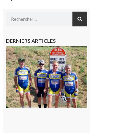
DERNIERS ARTICLES
Montréjeau
: Les sorties
du
Montréjeau
cyclo club
8 août 2026