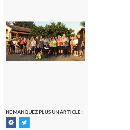
Saint-
Araille :
la
dernière
rando à
la
fraîche
de la
saison
était à
Cazac
8 août
2026
NE MANQUEZ PLUS UN ARTICLE :